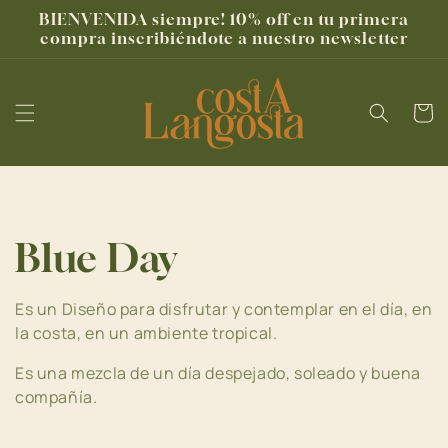
Ir
BIENVENIDA siempre! 10% off en tu primera
directamente
compra inscribiéndote a nuestro newsletter
al contenido
Carrito
C
Blue Day
o
Es un Diseño para disfrutar y contemplar en el día, en
la costa, en un ambiente tropical.
l
Es una mezcla de un día despejado, soleado y buena
e
compañía.