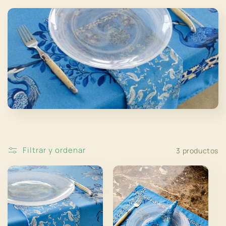
c
c
i
ó
n
:
Filtrar y ordenar
3 productos