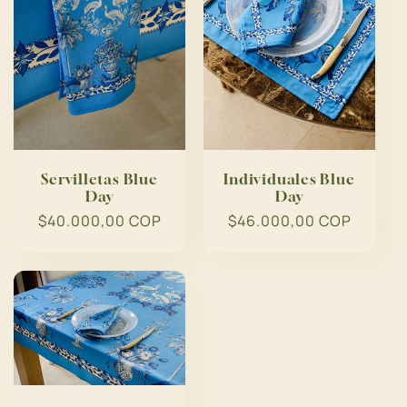
Servilletas Blue
Individuales Blue
Day
Day
Precio
$40.000,00 COP
Precio
$46.000,00 COP
habitual
habitual