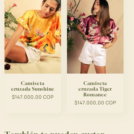
c
i
ó
n
:
Camiseta
Camiseta
cruzada Sunshine
cruzada Tiger
Romance
Precio
$147.000,00 COP
Precio
$147.000,00 COP
habitual
habitual