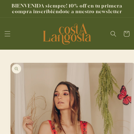
Ir
BIENVENIDA siempre! 10% off en tu primera
directamente
compra inscribiéndote a nuestro newsletter
al contenido
Carrito
Ir
directamente
a la
información
del producto