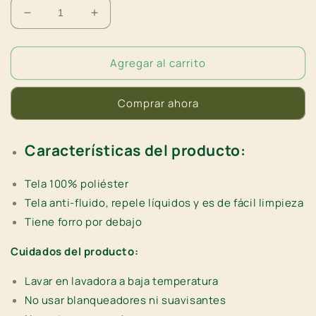
Reducir
Aumentar
cantidad
cantidad
para
para
Agregar al carrito
Camino
Camino
de
de
mesa
mesa
Comprar ahora
Mangrove
Mangrove
Características del producto:
Tela 100% poliéster
Tela anti-fluido, repele líquidos y es de fácil limpieza
Tiene forro por debajo
Cuidados del producto:
Lavar en lavadora a baja temperatura
No usar
blanqueadores ni suavisantes