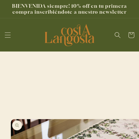
Ir
BIENVENIDA siempre! 10% off en tu primera
directamente
compra inscribiéndote a nuestro newsletter
al contenido
Carrito
Ir
directamente
a la
información
del producto