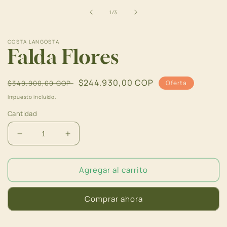
en
una
de
1
/
3
ventana
modal
COSTA LANGOSTA
Falda Flores
Precio
Precio
$244.930,00 COP
$349.900,00 COP
Oferta
habitual
de
Impuesto incluido.
oferta
Cantidad
Reducir
Aumentar
cantidad
cantidad
para
para
Agregar al carrito
Falda
Falda
Flores
Flores
Comprar ahora