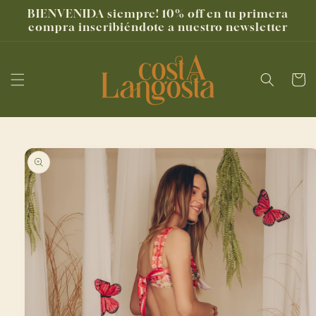
Ir
BIENVENIDA siempre! 10% off en tu primera
directamente
compra inscribiéndote a nuestro newsletter
al contenido
Carrito
Ir
directamente
a la
información
del producto