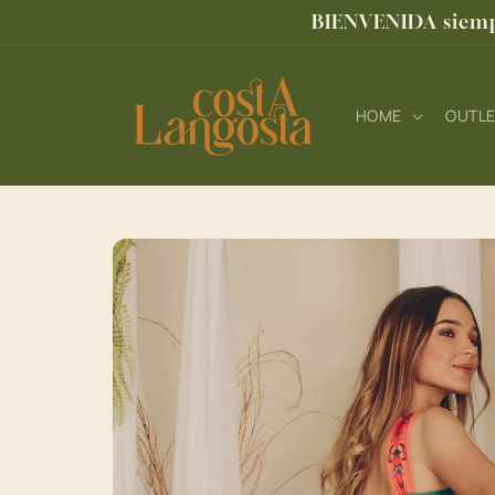
Ir
BIENVENIDA siempr
directamente
al contenido
HOME
OUTL
Ir
directamente
a la
información
del producto