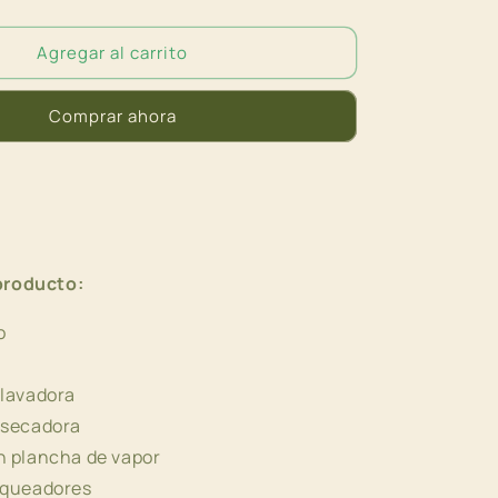
cantidad
para
Agregar al carrito
Pareo
Mariposas
Comprar ahora
producto:
o
 lavadora
 secadora
n plancha de vapor
nqueadores