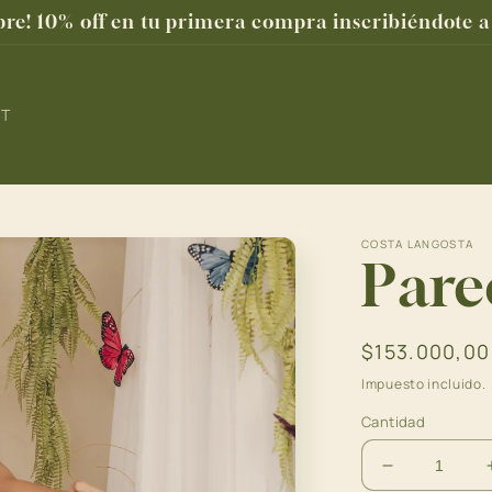
e! 10% off en tu primera compra inscribiéndote a 
ET
COSTA LANGOSTA
Pare
Precio
$153.000,0
habitual
Impuesto incluido.
Cantidad
Reducir