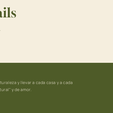
ils
.
turaleza y llevar a cada casa y a cada
ural" y de amor.