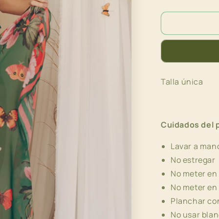
cantidad
para
Pareo
Mariposas
Talla única
Cuidados del 
Lavar a man
No estregar
No meter en
No meter en
Planchar co
No usar bla