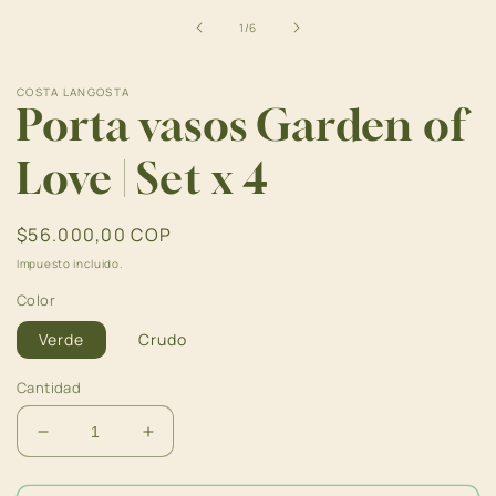
en
una
de
1
/
6
ventana
modal
COSTA LANGOSTA
Porta vasos Garden of
Love | Set x 4
Precio
$56.000,00 COP
habitual
Impuesto incluido.
Color
Verde
Crudo
Cantidad
Reducir
Aumentar
cantidad
cantidad
para
para