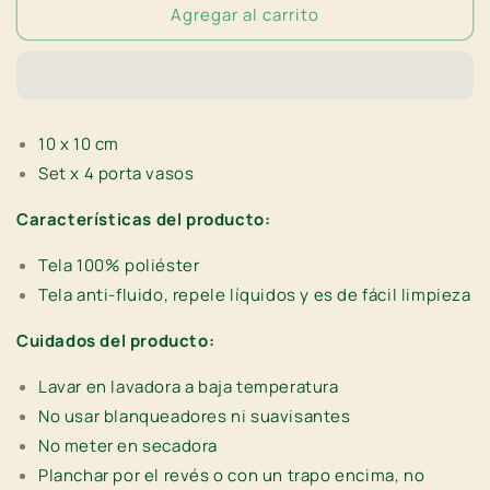
Agregar al carrito
Porta
Porta
vasos
vasos
Garden
Garden
of
of
Love
Love
|
|
10 x 10 cm
Set
Set
Set x 4 porta vasos
x
x
4
4
Características del producto:
Tela 100% poliéster
Tela anti-fluido, repele líquidos y es de fácil limpieza
Cuidados del producto:
Lavar en lavadora a baja temperatura
No usar
blanqueadores ni suavisantes
No meter en secadora
Planchar por el revés o con un trapo encima, no