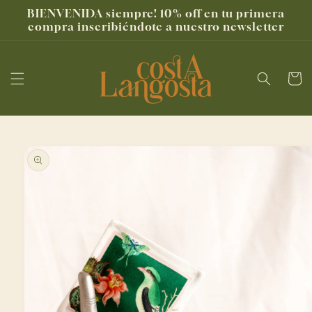
Ir
BIENVENIDA siempre! 10% off en tu primera
directamente
compra inscribiéndote a nuestro newsletter
al contenido
Carrito
Ir
directamente
a la
información
del producto