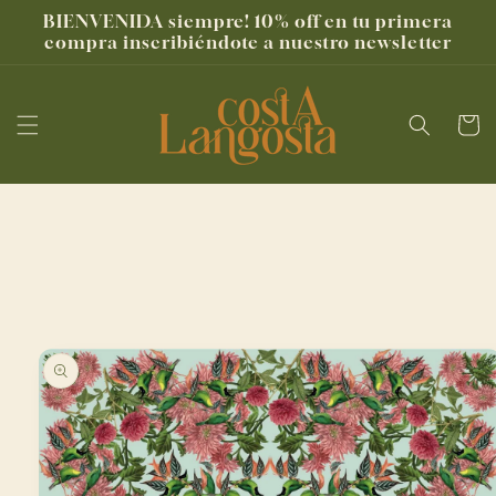
Ir
BIENVENIDA siempre! 10% off en tu primera
directamente
compra inscribiéndote a nuestro newsletter
al contenido
Carrito
Ir
directamente
a la
información
del producto