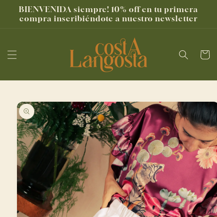
Ir
BIENVENIDA siempre! 10% off en tu primera
directamente
compra inscribiéndote a nuestro newsletter
al contenido
Carrito
Ir
directamente
a la
información
del producto