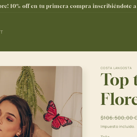
e! 10% off en tu primera compra inscribiéndote a 
ET
COSTA LANGOSTA
Top 
Flor
Precio
$106.500,00
habitual
Impuesto incluido.