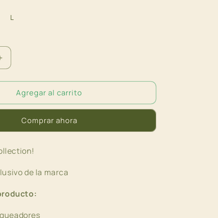
L
Aumentar
cantidad
para
Agregar al carrito
Top
triangulo
Flores
Comprar ahora
ollection!
usivo de la marca
producto:
nqueadores