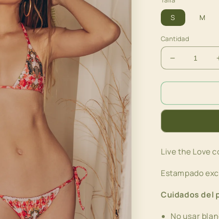
Talla
S
M
Cantidad
Reducir
cantidad
para
Top
triangulo
Flores
Live the Love c
Estampado excl
Cuidados del 
No usar bla