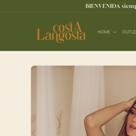
Ir
BIENVENIDA siempr
directamente
al contenido
HOME
OUTL
Ir
directamente
a la
información
del producto