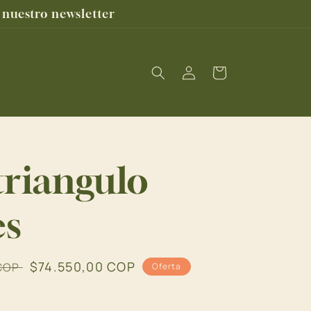
nuestro newsletter
Iniciar
Carrito
sesión
triangulo
es
Precio
$74.550,00 COP
 COP
Oferta
de
oferta