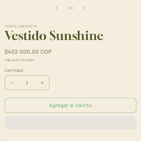
en
una
de
1
/
9
ventana
modal
COSTA LANGOSTA
Vestido Sunshine
Precio
$402.000,00 COP
habitual
Impuesto incluido.
Cantidad
Reducir
Aumentar
cantidad
cantidad
para
para
Agregar al carrito
Vestido
Vestido
Sunshine
Sunshine