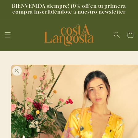
Ir
BIENVENIDA siempre! 10% off en tu primera
directamente
compra inscribiéndote a nuestro newsletter
al contenido
Carrito
Ir
directamente
a la
información
del producto